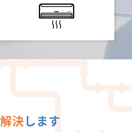
て
解決
します