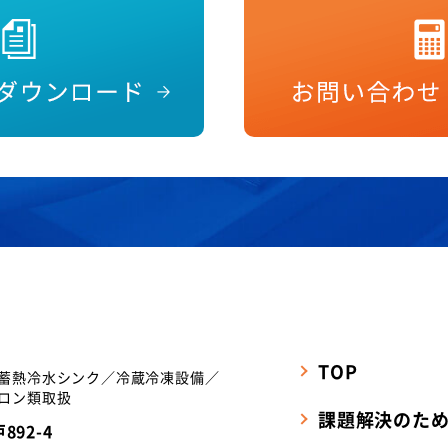
TOP
蓄熱冷水シンク／冷蔵冷凍設備／
ロン類取扱
課題解決のた
92-4