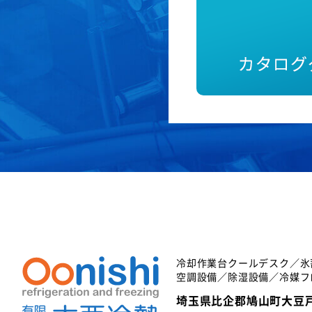
冷却作業台クールデスク／氷
空調設備／除湿設備／冷媒フ
埼玉県比企郡鳩山町大豆戸8