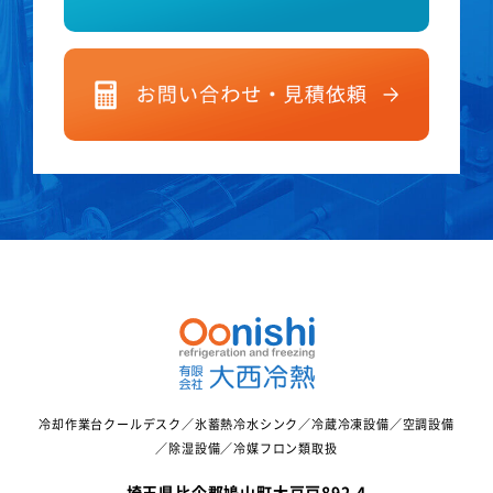
冷却作業台クールデスク／氷蓄熱冷水シンク／冷蔵冷凍設備／空調設備
／除湿設備／冷媒フロン類取扱
埼玉県比企郡鳩山町大豆戸892-4